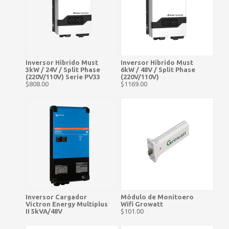
Inversor Híbrido Must
Inversor Híbrido Must
3kW / 24V / Split Phase
6kW / 48V / Split Phase
(220V/110V) Serie PV33
(220V/110V)
$808.00
$1169.00
Inversor Cargador
Módulo de Monitoero
Victron Energy Multiplus
Wifi Growatt
II 5kVA/48V
$101.00